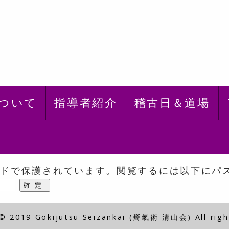
ついて
指導者紹介
稽古日＆道場
ードで保護されています。閲覧するには以下にパ
© 2019 Gokijutsu Seizankai (搿氣術 清山会) All righ